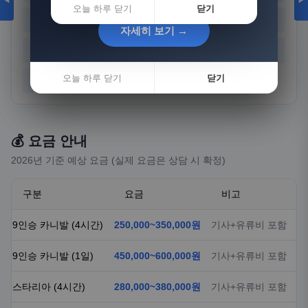
◀
▶
오늘 하루 닫기
닫기
경기
강원
충북
충남
자세히 보기 →
자세히 보기 →
전북
전남
경북
경남
오늘 하루 닫기
오늘 하루 닫기
닫기
닫기
제주
💰 요금 안내
2026년 기준 예상 요금 (실제 요금은 상담 시 확정)
구분
요금
비고
9인승 카니발 (4시간)
250,000~350,000원
기사+유류비 포함
9인승 카니발 (1일)
450,000~600,000원
기사+유류비 포함
스타리아 (4시간)
280,000~380,000원
기사+유류비 포함