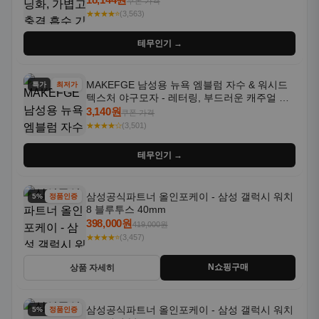
쿠폰 가격
★★★★⭐
(3,563)
테무인기 →
MAKEFGE 남성용 뉴욕 엠블럼 자수 & 워시드
특가
최저가
텍스처 야구모자 - 레터링, 부드러운 캐주얼 모
자, NYC 스타일
3,140원
쿠폰 가격
★★★★☆
(3,501)
테무인기 →
삼성공식파트너 올인포케이 - 삼성 갤럭시 워치
5% 할인
정품인증
8 블루투스 40mm
398,000원
419,000원
★★★★⭐
(3,457)
N쇼핑구매
상품 자세히
삼성공식파트너 올인포케이 - 삼성 갤럭시 워치
5% 할인
정품인증