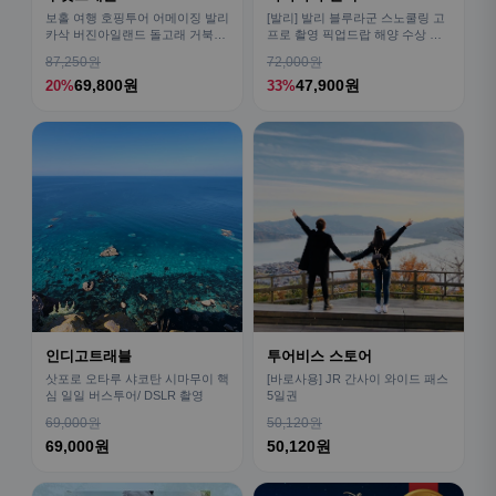
보홀 여행 호핑투어 어메이징 발리
[발리] 발리 블루라군 스노쿨링 고
카삭 버진아일랜드 돌고래 거북이
프로 촬영 픽업드랍 해양 수상 액
픽드랍 포함
티비티 체험 산호 열대어
87,250원
72,000원
69,800원
47,900원
20%
33%
인디고트래블
투어비스 스토어
삿포로 오타루 샤코탄 시마무이 핵
[바로사용] JR 간사이 와이드 패스
심 일일 버스투어/ DSLR 촬영
5일권
69,000원
50,120원
69,000원
50,120원