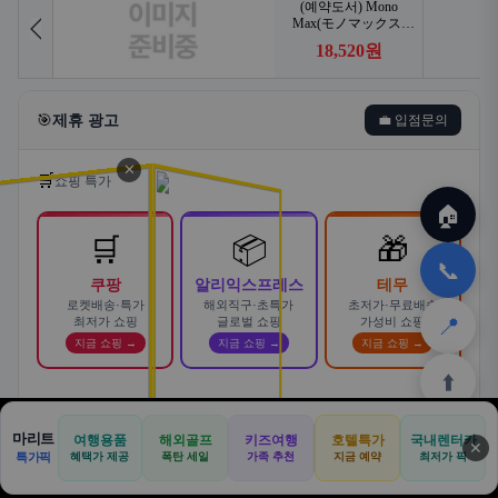
🎯
제휴 광고
💼 입점문의
✕
🛒
쇼핑 특가
🏠
🛒
📦
🎁
📞
쿠팡
알리익스프레스
테무
로켓배송·특가
해외직구·초특가
초저가·무료배송
📍
최저가 쇼핑
글로벌 쇼핑
가성비 쇼핑
지금 쇼핑 →
지금 쇼핑 →
지금 쇼핑 →
⬆️
스마트한 자동차 렌탈! 카슐랭에서
마리트
여행용품
해외골프
키즈여행
호텔특가
국내렌터카
AD
✕
합리적으로
🏠
📝
💬
🚐
🛒
🚗
특가픽
혜택가 제공
폭탄 세일
가족 추천
지금 예약
바로가기 →
최저가 픽
🏠
✈️
⛳
📋
🛒
🎁
카슐랭 · 신차 장기렌트 · 리스 · 월 렌탈료 비교
홈
공항
골프
견적
쿠팡
테무
홈
견적
커뮤니티
기사등록
아마존
· 전 차종 견적 무료