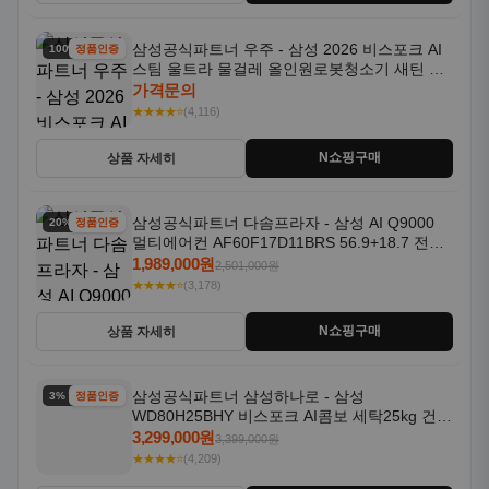
삼성공식파트너 우주 - 삼성 2026 비스포크 AI
100% 할인
정품인증
스팀 울트라 물걸레 올인원로봇청소기 새틴 차
콜 AAH
가격문의
★★★★⭐
(4,116)
N쇼핑구매
상품 자세히
삼성공식파트너 다솜프라자 - 삼성 AI Q9000
20% 할인
정품인증
멀티에어컨 AF60F17D11BRS 56.9+18.7 전국
기본설치포함
1,989,000원
2,501,000원
★★★★⭐
(3,178)
N쇼핑구매
상품 자세히
삼성공식파트너 삼성하나로 - 삼성
3% 할인
정품인증
WD80H25BHY 비스포크 AI콤보 세탁25kg 건조
18kg 26년형 일체형 1등급
3,299,000원
3,399,000원
★★★★⭐
(4,209)