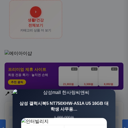
›
생활/건강
전체보기
카테고리 상품 더 보기
프리미엄 제휴 사이트
광고
광고
광고
회원 전용 특가 · 놓치면 손해
추천 클릭
21,802원
3,308원
8,892원
📍 지역 선택
[3+1] 동국제약 마이핏 V 활성엽산 임신준비 임산
삼성 갤럭시북5 NT750XHW-A51A U5 16GB 대
부영양 30정, 4개
학생 사무용…
서울
부산
대구
인천
1,999,000원
100,000원
광주
대전
울산
세종
1,549,000원
31,900원
23%
68%