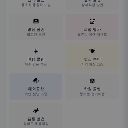
동호회·동창회·모임
장례식장·발인
🏥
💒
병원 콜밴
웨딩·행사
입퇴원·통원
결혼식·여행·이벤트
✈️
🍽️
여행 콜밴
맛집 투어
제주·강원·부산
지역 맛집 코스
🌏
🏫
해외공항
학원 콜밴
픽업·샌딩·마중
등하원·정기이동
🏕️
캠핑 콜밴
장비운반·캠핑장