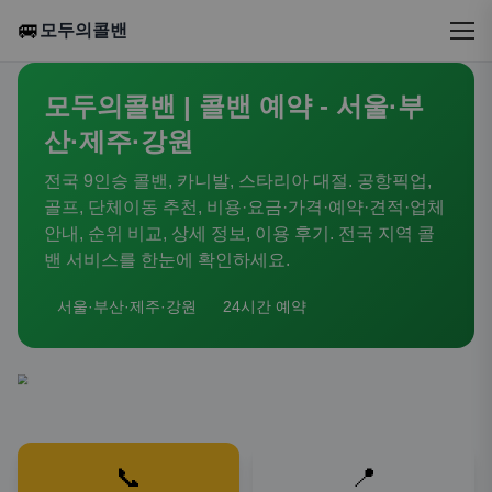
🚐
모두의콜밴
모두의콜밴 | 콜밴 예약 - 서울·부
산·제주·강원
전국 9인승 콜밴, 카니발, 스타리아 대절. 공항픽업,
골프, 단체이동 추천, 비용·요금·가격·예약·견적·업체
안내, 순위 비교, 상세 정보, 이용 후기. 전국 지역 콜
밴 서비스를 한눈에 확인하세요.
서울·부산·제주·강원
24시간 예약
📞
📍