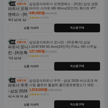
삼성공식파트너 오제앤에스 - [히든] 삼성 삼탠
25% 할인
정품인증
바이미 스마트 M5 80cm(32인치) 화이트 IPTV
OTT 패키지
449,000원
600,000원
★★★★⭐
(4,385)
N쇼핑구매
상품 자세히
삼성공식파트너 모니칸 - [히든특가] 삼성
28% 할인
정품인증
LS24F330 60.4cm(24인치) FULL HD 사무실/
컴퓨터 모니터
127,000원
177,000원
★★★★⭐
(4,516)
N쇼핑구매
상품 자세히
삼성공식파트너 우주 - 삼성 2026 비스포크 AI
4% 할인
정품인증
스팀 울트라 물걸레 올인원로봇청소기 새틴 그
레이지 AAG
1,818,000원
1,899,000원
★★★★⭐
(4,827)
N쇼핑구매
상품 자세히