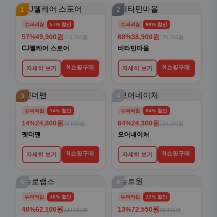
1
2
슈퍼적립
57% 할인
슈퍼적립
68% 할인
57%
49,900원
68%
38,900원
116,000원
120,000원
CJ웰케어 스토어
비타민마을
N쇼핑구매
N쇼핑구매
자세히 보기
자세히 보기
3
4
슈퍼적립
14% 할인
슈퍼적립
84% 할인
14%
24,800원
84%
24,300원
28,800원
150,000원
펫더맨
모어네이처
N쇼핑구매
N쇼핑구매
자세히 보기
자세히 보기
5
6
슈퍼적립
48% 할인
슈퍼적립
13% 할인
48%
62,100원
13%
72,550원
120,000원
83,400원