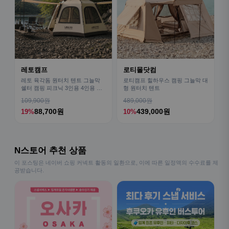
레토캠프
로티몰닷컴
레토 육각돔 원터치 텐트 그늘막
로티캠프 힐하우스 캠핑 그늘막 대
쉘터 캠핑 피크닉 3인용 4인용 패
형 원터치 텐트
밀리 LCE-OT02
109,900원
489,000원
88,700원
439,000원
19%
10%
N스토어 추천 상품
이 포스팅은 네이버 쇼핑 커넥트 활동의 일환으로, 이에 따른 일정액의 수수료를 제
공받습니다.