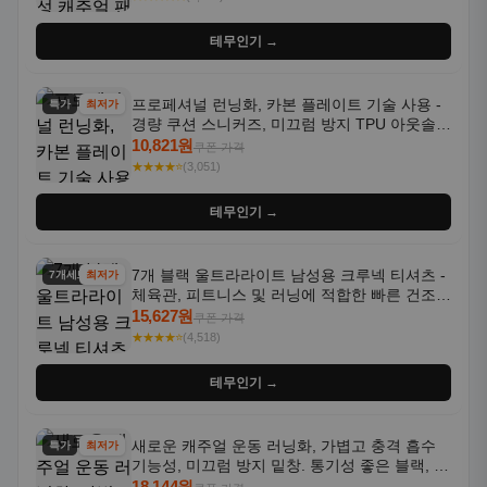
테무인기 →
프로페셔널 런닝화, 카본 플레이트 기술 사용 -
특가
최저가
경량 쿠션 스니커즈, 미끄럼 방지 TPU 아웃솔,
통기성 화이트-퍼플 그라데이션, 헬스, 트레이
10,821원
쿠폰 가격
닝 - 남성용, 여성용, 모든 계절에 적합
★★★★⭐
(3,051)
테무인기 →
7개 블랙 울트라라이트 남성용 크루넥 티셔츠 -
7개세트
최저가
체육관, 피트니스 및 러닝에 적합한 빠른 건조,
통기성 좋은 수분 흡수 반팔 운동복
15,627원
쿠폰 가격
★★★★⭐
(4,518)
테무인기 →
새로운 캐주얼 운동 러닝화, 가볍고 충격 흡수
특가
최저가
기능성, 미끄럼 방지 밑창. 통기성 좋은 블랙, 화
이트, 퍼플 그라데이션 색상
18,144원