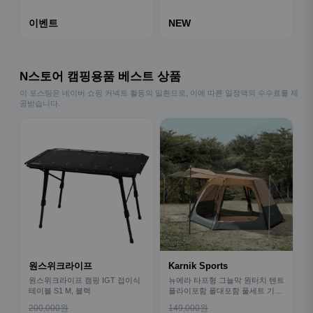
이벤트
NEW
N스토어 캠핑용품 베스트 상품
이 포스팅은 네이버 쇼핑 커넥트 활동의 일환으로, 이에 따른 일정액의 수수료를 제
공받습니다.
원스위크라이프
Karnik Sports
원스위크라이프 캠핑 IGT 접이식
뉴에라 타프형 그늘막 원터치 텐트
테이블 S1 M, 블랙
플라이포함 폴대포함 풀세트 기본
형
200,000원
149,000원