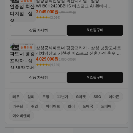
삼성공식인증점 회산디지털 - 삼성
22% 할인
정품인증
WH80H2420BBHS 비스포크 AI 원바디
24kg+20kg 세제자동투입 1등급
3,049,000원
3,898,001원
★★★★⭐
(3,054)
N쇼핑구매
상품 자세히
삼성공식파트너 평강프라자 - 삼성 냉장고세트
21% 할인
정품인증
김치냉장고 키친핏 비스포크 신혼가전 혼수 입
주가전 빌트인 화이트
4,029,000원
5,080,000원
★★★★⭐
(4,149)
N쇼핑구매
상품 자세히
테무
알리
쿠팡
11번가
G마켓
SSG
아마존
라쿠텐
쉬인
아이허브
컬리
도매꾹
도매매
에어비앤비