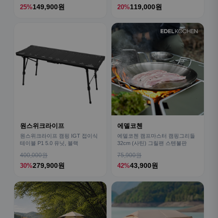
149,900원
119,000원
25%
20%
원스위크라이프
에델코첸
원스위크라이프 캠핑 IGT 접이식
에델코첸 캠프마스터 캠핑그리들
테이블 P1 5.0 유닛, 블랙
32cm (사틴) 그릴팬 스텐불판
400,000원
75,900원
279,900원
43,900원
30%
42%