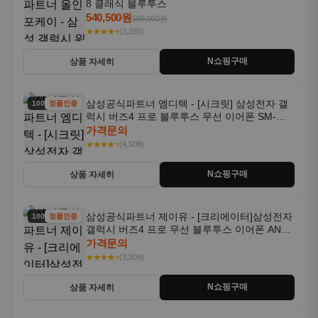
8 클래식 블루투스
540,500원
569,000원
★★★★⭐
(3,285)
N쇼핑구매
상품 자세히
삼성공식파트너 엠디텍 - [시크릿] 삼성전자 갤
100% 할인
정품인증
럭시 버즈4 프로 블루투스 무선 이어폰 SM-
R640N
가격문의
★★★★⭐
(4,508)
N쇼핑구매
상품 자세히
삼성공식파트너 제이유 - [크리에이터]삼성전자
100% 할인
정품인증
갤럭시 버즈4 프로 무선 블루투스 이어폰 ANC
SM-R640N
가격문의
★★★★⭐
(3,209)
N쇼핑구매
상품 자세히