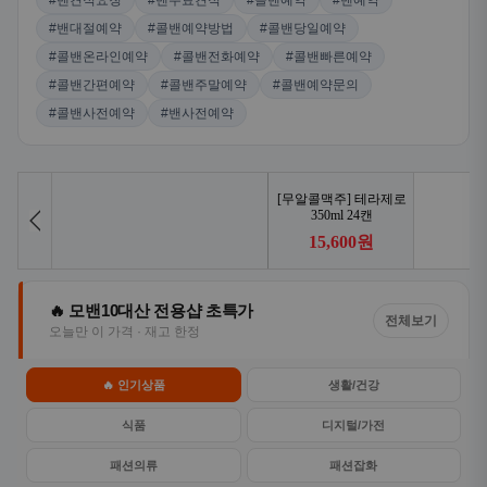
#밴견적요청
#밴무료견적
#콜밴예약
#밴예약
#밴대절예약
#콜밴예약방법
#콜밴당일예약
#콜밴온라인예약
#콜밴전화예약
#콜밴빠른예약
#콜밴간편예약
#콜밴주말예약
#콜밴예약문의
#콜밴사전예약
#밴사전예약
🔥 모밴10대산 전용샵 초특가
전체보기
오늘만 이 가격 · 재고 한정
🔥 인기상품
생활/건강
식품
디지털/가전
패션의류
패션잡화