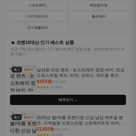
스포츠/레저
화장품/미용
가구/인테리어
출산/육아
여가/생활편의
🔥 모밴10대산 인기 베스트 상품
지금 가장 많이 팔리는 인기 베스트 특가 상품 모음 - 한정수량 최저가 쿠
폰 적용가
남성용 리넨 팬츠 - 논스트레치 정장 바지, 탄성
특가
최저가
드로스트링 허리, 비치, 오피스, 파티용 루즈핏
트라우저 - 세탁기 사용 가능한 캐주얼 정장 의
9,024원
쿠폰 가격
상
★★★★⭐
(4,309)
테무인기 →
2025년 봄/여름 트렌디한 신상 남성 캐주얼 팬
특가
최저가
츠, 사계절용 드로스트링 스트레이트핏 바지, 한
국 스타일, 활용도 높은 아웃도어 및 정장용, 발
21,802원
쿠폰 가격
목 바지
★★★★☆
(3,228)