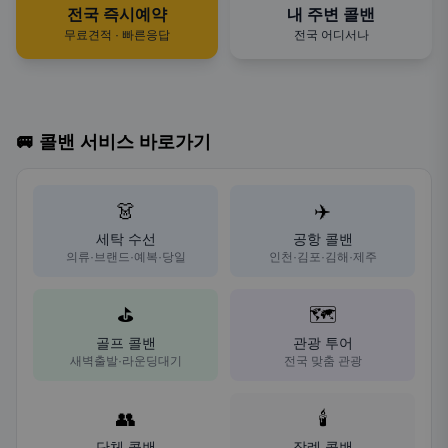
전국 즉시예약
내 주변 콜밴
무료견적 · 빠른응답
전국 어디서나
🚐 콜밴 서비스 바로가기
👗
✈️
세탁 수선
공항 콜밴
의류·브랜드·예복·당일
인천·김포·김해·제주
⛳
🗺️
골프 콜밴
관광 투어
새벽출발·라운딩대기
전국 맞춤 관광
👥
🕯️
단체 콜밴
장례 콜밴