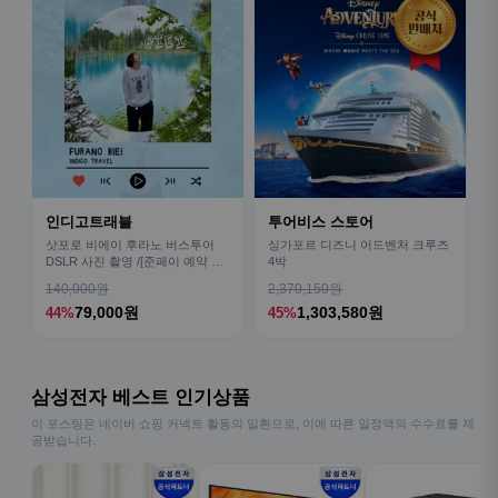
인디고트래블
투어비스 스토어
삿포로 비에이 후라노 버스투어
싱가포르 디즈니 어드벤처 크루즈
DSLR 사진 촬영 /[준페이 예약 식
4박
사]
140,000원
2,370,150원
79,000원
1,303,580원
44%
45%
삼성전자 베스트 인기상품
이 포스팅은 네이버 쇼핑 커넥트 활동의 일환으로, 이에 따른 일정액의 수수료를 제
공받습니다.