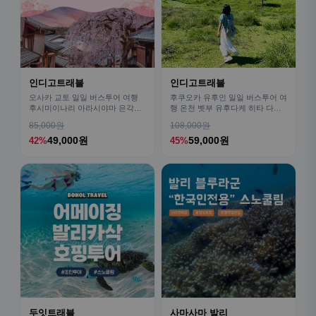
인디고트래블
인디고트래블
오사카 교토 일일 버스투어 여행
후쿠오카 유후인 일일 버스투어 여
후시미이나리 아라시야마 은각사
행 온천 벳부 유후다케 히타 다자
청수사 철학의길
이후
85,000원
108,000원
49,000원
59,000원
42%
45%
두잇트래블
사마사마 발리