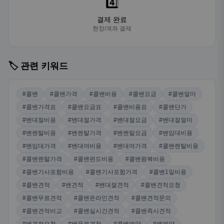
4️⃣
결제 완료
현장/계좌 결제
🏷️ 관련 키워드
#콜밴
#콜밴가격
#콜밴비용
#콜밴요금
#콜밴얼마
#콜밴가격표
#콜밴요금표
#콜밴비용표
#콜밴단가
#밴대절비용
#밴대절가격
#밴대절요금
#밴대절얼마
#밴렌탈비용
#밴렌탈가격
#밴렌탈요금
#밴임대비용
#밴임대가격
#밴대여비용
#밴대여가격
#콜밴렌탈비용
#콜밴렌탈가격
#콜밴편도비용
#콜밴왕복비용
#콜밴기사포함비용
#콜밴기사포함가격
#콜밴1일비용
#콜밴견적
#밴견적
#밴대절견적
#콜밴견적요청
#콜밴무료견적
#콜밴온라인견적
#콜밴견적문의
#콜밴견적비교
#콜밴실시간견적
#콜밴즉시견적