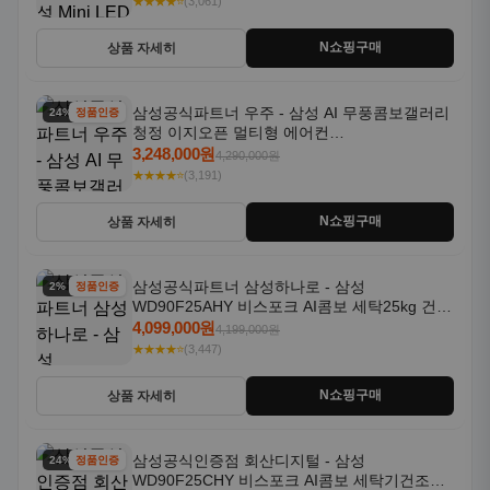
★★★★⭐
(3,061)
N쇼핑구매
상품 자세히
삼성공식파트너 우주 - 삼성 AI 무풍콤보갤러리
24% 할인
정품인증
청정 이지오픈 멀티형 에어컨
AF80F17D22WRS 기본설치포함
3,248,000원
4,290,000원
★★★★⭐
(3,191)
N쇼핑구매
상품 자세히
삼성공식파트너 삼성하나로 - 삼성
2% 할인
정품인증
WD90F25AHY 비스포크 AI콤보 세탁25kg 건조
18kg 자동문열림 1등급
4,099,000원
4,199,000원
★★★★⭐
(3,447)
N쇼핑구매
상품 자세히
삼성공식인증점 회산디지털 - 삼성
24% 할인
정품인증
WD90F25CHY 비스포크 AI콤보 세탁기건조기