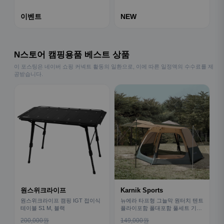
이벤트
NEW
N스토어 캠핑용품 베스트 상품
이 포스팅은 네이버 쇼핑 커넥트 활동의 일환으로, 이에 따른 일정액의 수수료를 제
공받습니다.
원스위크라이프
Karnik Sports
원스위크라이프 캠핑 IGT 접이식
뉴에라 타프형 그늘막 원터치 텐트
테이블 S1 M, 블랙
플라이포함 폴대포함 풀세트 기본
형
200,000원
149,000원