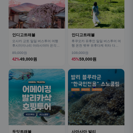
인디고트래블
인디고트래블
오사카 교토 일일 버스투어 여행
후쿠오카 유후인 일일 버스투어 여
후시미이나리 아라시야마 은각사
행 온천 벳부 유후다케 히타 다자
청수사 철학의길
이후
85,000원
108,000원
49,000원
59,000원
42%
45%
두잇트래블
사마사마 발리