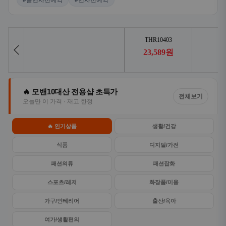
#콜밴사전예약
#밴사전예약
🔥 모밴10대산 전용샵 초특가
전체보기
오늘만 이 가격 · 재고 한정
🔥 인기상품
생활/건강
식품
디지털/가전
패션의류
패션잡화
스포츠/레저
화장품/미용
가구/인테리어
출산/육아
여가/생활편의