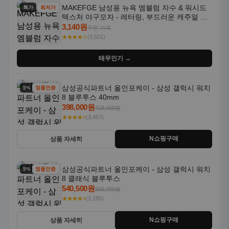
MAKEFGE 남성용 뉴욕 엠블럼 자수 & 워시드
특가
최저가
텍스처 야구모자 - 레터링, 부드러운 캐주얼 모
자, NYC 스타일
3,140원
쿠폰 가격
★★★★☆
(3,501)
테무인기 →
삼성공식파트너 올인포케이 - 삼성 갤럭시 워치
5% 할인
정품인증
8 블루투스 40mm
398,000원
419,000원
★★★★⭐
(3,457)
N쇼핑구매
상품 자세히
삼성공식파트너 올인포케이 - 삼성 갤럭시 워치
5% 할인
정품인증
8 클래식 블루투스
540,500원
569,000원
★★★★⭐
(3,285)
N쇼핑구매
상품 자세히