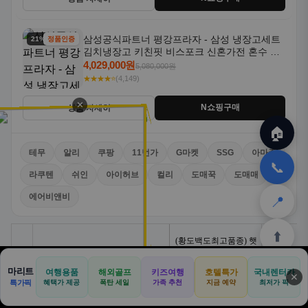
삼성공식파트너 평강프라자 - 삼성 냉장고세트
21% 할인
정품인증
김치냉장고 키친핏 비스포크 신혼가전 혼수 입
주가전 빌트인 화이트
4,029,000원
5,080,000원
★★★★⭐
(4,149)
✕
N쇼핑구매
상품 자세히
🏠
테무
알리
쿠팡
11번가
G마켓
SSG
아마존
📞
라쿠텐
쉬인
아이허브
컬리
도매꾹
도매매
에어비앤비
📍
⬆️
마리트
여행용품
해외골프
키즈여행
호텔특가
국내렌터카
✕
🏠
📝
💬
🚐
🛒
특가픽
혜택가 제공
폭탄 세일
가족 추천
지금 예약
최저가 픽
🏠
✈️
⛳
📋
🛒
🎁
홈
공항
골프
견적
쿠팡
테무
홈
견적
커뮤니티
기사등록
아마존