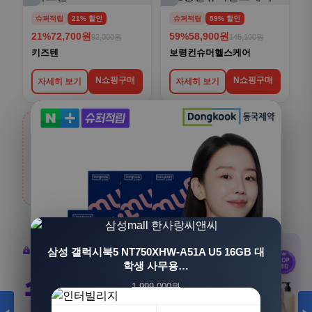
슈퍼적립
21% 할인
슈퍼적립
59% 할인
21%
72,700원
59%
58,900원
92,000원
145,100원
키즈텐
보령컨슈머헬스케어
N쇼핑구매
N쇼핑구매
자세히 보기
자세히 보기
›
생활/건강
전체보기
카테고리 상품 더 보기
삼성 갤럭시북5 NT750XHW-A51A U5 16GB 대
학생 사무용…
1,999,000원
1,549,000원
23%