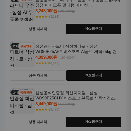
청정 이지오픈 멀티형 에어컨
AF80F17D22WRS 기본설치포함
3,248,000원
4,290,000원
★★★★⭐
(3,191)
N쇼핑구매
상품 자세히
삼성공식파트너 삼성하나로 - 삼성
2% 할인
정품인증
WD90F25AHY 비스포크 AI콤보 세탁25kg 건조
18kg 자동문열림 1등급
4,099,000원
4,199,000원
★★★★⭐
(3,447)
N쇼핑구매
상품 자세히
삼성공식인증점 회산디지털 - 삼성
24% 할인
정품인증
WD90F25CHY 비스포크 AI콤보 세탁기건조기
일체형 25kg+18kg 1등급
3,449,000원
4,548,000원
★★★★⭐
(3,476)
N쇼핑구매
상품 자세히