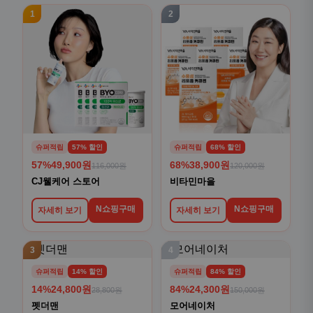
1
2
슈퍼적립
57% 할인
슈퍼적립
68% 할인
57%
49,900원
68%
38,900원
116,000원
120,000원
CJ웰케어 스토어
비타민마을
N쇼핑구매
N쇼핑구매
자세히 보기
자세히 보기
3
4
슈퍼적립
14% 할인
슈퍼적립
84% 할인
14%
24,800원
84%
24,300원
28,800원
150,000원
펫더맨
모어네이처