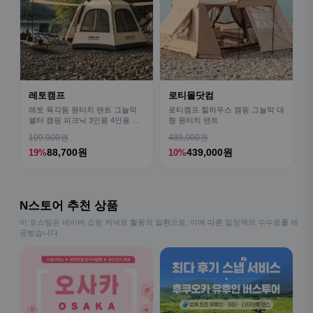
레토캠프
로티몰닷컴
레토 육각돔 원터치 텐트 그늘막
로티캠프 힐하우스 캠핑 그늘막 대
쉘터 캠핑 피크닉 3인용 4인용 패
형 원터치 텐트
밀리 LCE-OT02
109,900원
489,000원
88,700원
439,000원
19%
10%
N스토어 추천 상품
이 포스팅은 네이버 쇼핑 커넥트 활동의 일환으로, 이에 따른 일정액의 수수료를 제
공받습니다.