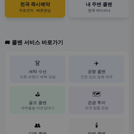
전국 즉시예약
내 주변 콜밴
무료견적 · 빠른응답
전국 어디서나
🚐 콜밴 서비스 바로가기
👗
✈️
세탁 수선
공항 콜밴
의류·브랜드·예복·당일
인천·김포·김해·제주
⛳
🗺️
골프 콜밴
관광 투어
새벽출발·라운딩대기
전국 맞춤 관광
👥
🕯️
단체 콜밴
장례 콜밴