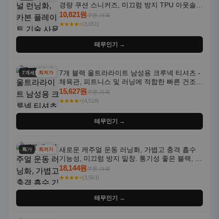
경량 쿠션 스니커즈, 미끄럼 방지 TPU 아웃솔,
통기성 화이트-퍼플 그라데이션, 헬스, 트레이
10,821원
쿠폰 가격
닝 - 남성용, 여성용, 모든 계절에 적합
★★★★⭐
(3,051)
테무인기 →
7개 블랙 울트라라이트 남성용 크루넥 티셔츠 -
7개세트
최저가
체육관, 피트니스 및 러닝에 적합한 빠른 건조,
통기성 좋은 수분 흡수 반팔 운동복
15,627원
쿠폰 가격
★★★★⭐
(4,518)
테무인기 →
새로운 캐주얼 운동 러닝화, 가볍고 충격 흡수
특가
최저가
기능성, 미끄럼 방지 밑창. 통기성 좋은 블랙, 화
이트, 퍼플 그라데이션 색상
18,144원
쿠폰 가격
★★★★⭐
(3,563)
테무인기 →