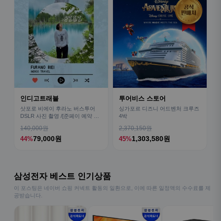
인디고트래블
투어비스 스토어
삿포로 비에이 후라노 버스투어
싱가포르 디즈니 어드벤처 크루즈
DSLR 사진 촬영 /[준페이 예약 식
4박
사]
140,000원
2,370,150원
79,000원
1,303,580원
44%
45%
삼성전자 베스트 인기상품
이 포스팅은 네이버 쇼핑 커넥트 활동의 일환으로, 이에 따른 일정액의 수수료를 제
공받습니다.