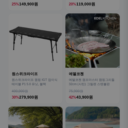
149,900원
119,000원
25%
20%
원스위크라이프
에델코첸
원스위크라이프 캠핑 IGT 접이식
에델코첸 캠프마스터 캠핑그리들
테이블 P1 5.0 유닛, 블랙
32cm (사틴) 그릴팬 스텐불판
400,000원
75,900원
279,900원
43,900원
30%
42%