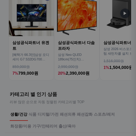
▶
삼성공식파트너 유겐
삼성공식파트너 다솜
삼성공식파트너 
트
프라자
삼성 2026 비스포크AI
팀 새틴차콜 설치 보안
[혜택가 66.3만]삼성 오디
삼성 Neo QLED
심 VR70F00AGH
세이 G7 S32DG700
189cm(75인치)
1,516,000원
80cm(32인치) 4K IPS
KQ75QNH70AFXKR AI
859,000원
2,990,000원
1,504,000원
1%
TV
799,000원
2,390,000원
7%
20%
카테고리 별 인기 상품
리뷰 많은 순으로 자동 정렬된 카테고리별 TOP
생활/건강
식품
디지털/가전
패션의류
패션잡화
스포츠/레저
화장품/미용
가구/인테리어
출산/육아