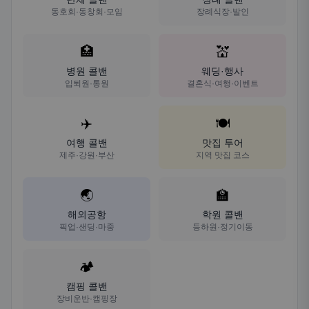
동호회·동창회·모임
장례식장·발인
🏥
💒
병원 콜밴
웨딩·행사
입퇴원·통원
결혼식·여행·이벤트
✈️
🍽️
여행 콜밴
맛집 투어
제주·강원·부산
지역 맛집 코스
🌏
🏫
해외공항
학원 콜밴
픽업·샌딩·마중
등하원·정기이동
🏕️
캠핑 콜밴
장비운반·캠핑장