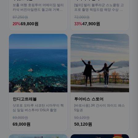
보홀 여행 호핑투어 어메이징 발리
[발리] 발리 블루라군 스노쿨링 고
카삭 버진아일랜드 돌고래 거북이
프로 촬영 픽업드랍 해양 수상 액
픽드랍 포함
티비티 체험 산호 열대어
87,250원
72,000원
69,800원
47,900원
20%
33%
인디고트래블
투어비스 스토어
삿포로 오타루 샤코탄 시마무이 핵
[바로사용] JR 간사이 와이드 패스
심 일일 버스투어/ DSLR 촬영
5일권
69,000원
50,120원
69,000원
50,120원