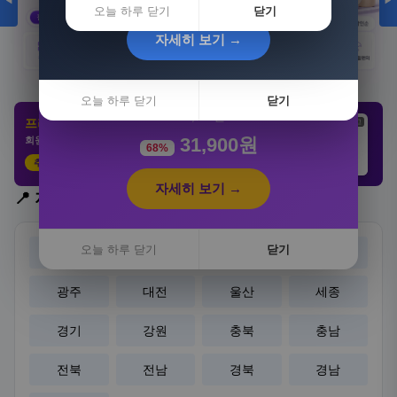
◀
▶
오늘 하루 닫기
닫기
자세히 보기 →
[3+1] 동국제약 마이핏 V 활성엽산 임신준비 임산
부영양 30정, 4개
오늘 하루 닫기
닫기
100,000원
프리미엄 제휴 사이트
광고
광고
광고
31,900원
회원 전용 특가 · 놓치면 손해
68%
추천 클릭
21,802원
3,308원
8,892원
자세히 보기 →
📍 지역 선택
오늘 하루 닫기
닫기
서울
부산
대구
인천
광주
대전
울산
세종
경기
강원
충북
충남
전북
전남
경북
경남