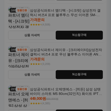
삼성공식파트너 엠디텍 - [시크릿] 삼성전자 갤
100% 할인
정품인증
럭시 버즈4 프로 블루투스 무선 이어폰 SM-
R640N
가격문의
★★★★⭐
(4,508)
N쇼핑구매
상품 자세히
삼성공식파트너 제이유 - [크리에이터]삼성전자
100% 할인
정품인증
갤럭시 버즈4 프로 무선 블루투스 이어폰 ANC
SM-R640N
가격문의
★★★★⭐
(3,209)
N쇼핑구매
상품 자세히
삼성공식파트너 오제앤에스 - [히든] 삼성 삼탠
25% 할인
정품인증
바이미 스마트 M5 80cm(32인치) 화이트 IPTV
OTT 패키지
449,000원
600,000원
★★★★⭐
(4,385)