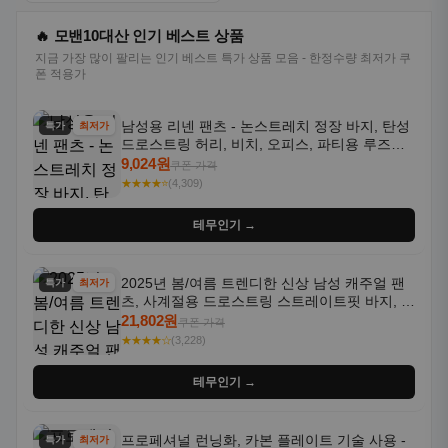
🔥 모밴10대산 인기 베스트 상품
지금 가장 많이 팔리는 인기 베스트 특가 상품 모음 - 한정수량 최저가 쿠
폰 적용가
남성용 리넨 팬츠 - 논스트레치 정장 바지, 탄성
특가
최저가
드로스트링 허리, 비치, 오피스, 파티용 루즈핏
트라우저 - 세탁기 사용 가능한 캐주얼 정장 의
9,024원
쿠폰 가격
상
★★★★⭐
(4,309)
테무인기 →
2025년 봄/여름 트렌디한 신상 남성 캐주얼 팬
특가
최저가
츠, 사계절용 드로스트링 스트레이트핏 바지, 한
국 스타일, 활용도 높은 아웃도어 및 정장용, 발
21,802원
쿠폰 가격
목 바지
★★★★☆
(3,228)
테무인기 →
프로페셔널 런닝화, 카본 플레이트 기술 사용 -
특가
최저가