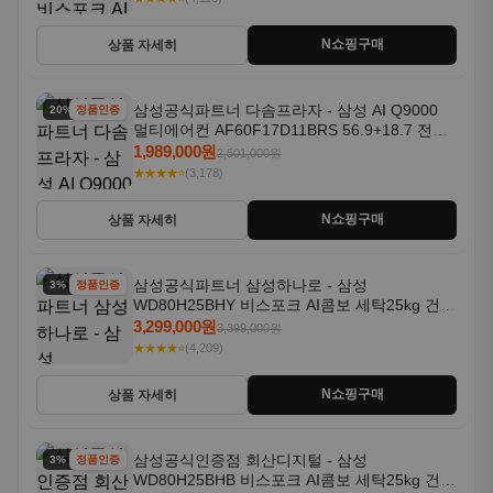
N쇼핑구매
상품 자세히
삼성공식파트너 다솜프라자 - 삼성 AI Q9000
20% 할인
정품인증
멀티에어컨 AF60F17D11BRS 56.9+18.7 전국
기본설치포함
1,989,000원
2,501,000원
★★★★⭐
(3,178)
N쇼핑구매
상품 자세히
삼성공식파트너 삼성하나로 - 삼성
3% 할인
정품인증
WD80H25BHY 비스포크 AI콤보 세탁25kg 건조
18kg 26년형 일체형 1등급
3,299,000원
3,399,000원
★★★★⭐
(4,209)
N쇼핑구매
상품 자세히
삼성공식인증점 회산디지털 - 삼성
3% 할인
정품인증
WD80H25BHB 비스포크 AI콤보 세탁25kg 건조