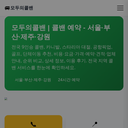
🚐
모두의콜밴
모두의콜밴 | 콜밴 예약 - 서울·부
산·제주·강원
전국 9인승 콜밴, 카니발, 스타리아 대절. 공항픽업,
골프, 단체이동 추천, 비용·요금·가격·예약·견적·업체
안내, 순위 비교, 상세 정보, 이용 후기. 전국 지역 콜
밴 서비스를 한눈에 확인하세요.
서울·부산·제주·강원
24시간 예약
📞
📍